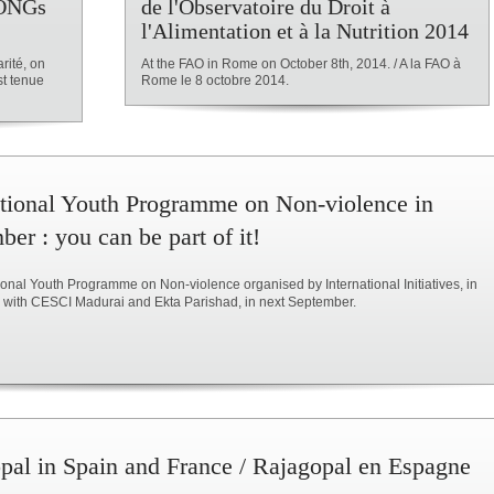
 ONGs
de l'Observatoire du Droit à
l'Alimentation et à la Nutrition 2014
rité, on
At the FAO in Rome on October 8th, 2014. / A la FAO à
st tenue
Rome le 8 octobre 2014.
ational Youth Programme on Non-violence in
er : you can be part of it!
ional Youth Programme on Non-violence organised by International Initiatives, in
p with CESCI Madurai and Ekta Parishad, in next September.
pal in Spain and France / Rajagopal en Espagne