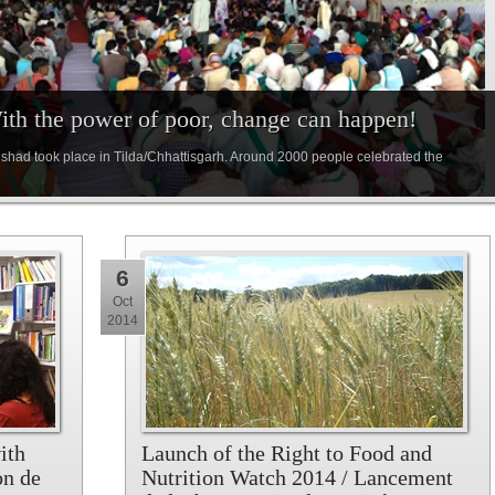
With the power of poor, change can happen!
ishad took place in Tilda/Chhattisgarh. Around 2000 people celebrated the
6
Oct
2014
ith
Launch of the Right to Food and
on de
Nutrition Watch 2014 / Lancement