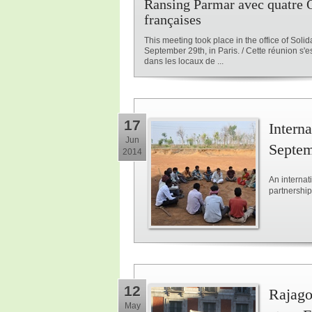
Ransing Parmar avec quatre
françaises
This meeting took place in the office of Solida
September 29th, in Paris. / Cette réunion s'e
dans les locaux de ...
17
Intern
Jun
Septemb
2014
An internat
partnershi
12
Rajago
May