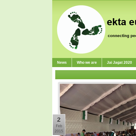
News
Who we are
Jai Jagat 2020
2
Feb
2015