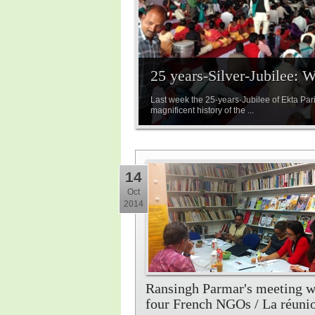
25 years-Silver-Jubilee: 
Last week the 25-years-Jubilee of Ekta Par
magnificent history of the ...
14
Oct
2014
Ransingh Parmar's meeting w
four French NGOs / La réuni