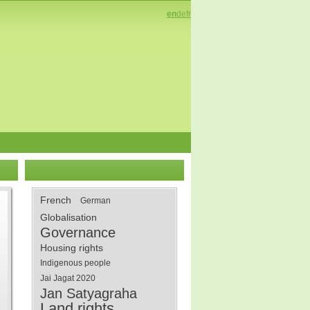
en
de
fr
French
German
Globalisation
Governance
Housing rights
Indigenous people
Jai Jagat 2020
Jan Satyagraha
Land rights