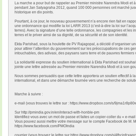
La marche a pour but de rappeler au Premier ministre Narendra Modi et
pendant Jan Satyagraha 2012, quand 100 000 personnes ont marché jusqu’
historique en dix points.
Pourtant, à ce jour, le nouveau gouvernement n’a encore rien fait en rapport
une ordonnance qui modifie la loi LARR 2013 (c’est-à-dire la loi sur l’acquis
terres). Avec la signature d’une telle ordonnance, les compagnies et les
terres et le priver ainsi de sa dignité, de sa sécurité et de son identité.
Ekta Parishad, sous la houlette de PV Rajagopal, a décidé d’organiser un
pour attirer l’attention du gouvernement sur les préoccupations de ces ge
intouchables, des adivasi, des paysans sans terre et de pauvres fermiers 
La solidarité expresse du soutien international à Ekta Parishad est souhai
jointe une lettre adressée au Premier ministre Narendra Modi et à son gou
Nous sommes persuadés que cette lettre apportera un soutien effectif à la
international, et dans une démarche tournée vers une recherche de soluti
Marche à suivre :
e-mail (vous trouves le lettre sur : https://www.dropbox.com/s/9jma1r
Sur http://pmindia.gov.in/en/interact-with-honble-pm
Identifiez-vous avec un mot de passe et faites un copier-coller du « e-mail
Vous pouvez aussi mettre votre message sur le compte Facebook de M. M
https://www.facebook.com/PMOIndia
courrier (vous trouvez le lettre sur https://www.dropbox.com/s/4fhcjnfc