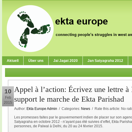
Aktuell
Über uns
Jai Jagat 2020
Jan Satyagraha 2012
Appel à l’action: Écrivez une lettre à
10
support le marche de Ekta Parishad
Feb
2015
Author:
Ekta Europe Admin
/ Categories:
News
/ Rate this article:
No rat
Les promesses faites par le gouvernement indien de placer sur son agenda 
Satyagraha en octobre 2012 - n’ayant pas été suivies d’effet, Ekta Paris
personnes, de Palwal à Delhi, du 20 au 24 février 2015.