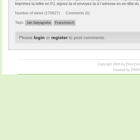
Imprimez la lettre en PJ, signez-la et envoyez-la à l’adresse en en-tête du
Number of views (170827) Comments (0)
Tags:
Jan Satyagraha
Französisch
Please
login
or
register
to post comments.
Copyright 2026 by Ekta Eur
Inspired by DNNS