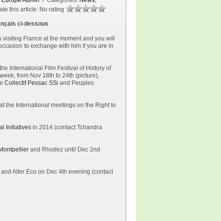
a Europe Admin
/ Categories:
News
,
te this article:
No rating
ançais ci-dessous
 visiting France at the moment and you will
ccasion to exchange with him if you are in
the International Film Festival of History of
week, from Nov 18th to 24th (picture),
he
Collectif Pessac SSi
and Peuples
at the International meetings on the Right to
l Initiatives
in 2014 (contact Tchandra
Montpellier
and Rhodez until Dec 2nd
 and Alter Eco on Dec 4th evening (contact