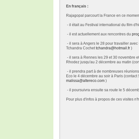
En français :
Rajagopal parcourt la France en ce moment 
- il était au Festival international du film
- il est actuellement aux rencontres du
pro
- il sera à Angers le 28 pour travailler ave
Tchandra Cochet
tchandra@hotmail.fr
)
- il sera à Rennes les 29 et 30 novembre e
Rhodez jusqu'au 2 décembre au matin (con
- il prendra part à de nombreuses réunions 
Eco le 4 décembre au soir à Paris (contact 
malissa@altereco.com
)
- il poursuivra ensuite sa route le 5 décemb
Pour plus d'infos à propos de ces visites n