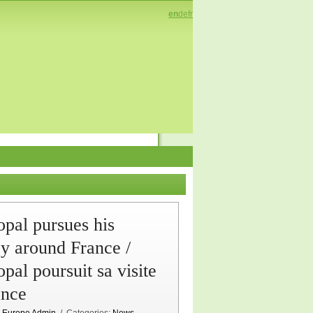
en
de
fr
pal pursues his
y around France /
pal poursuit sa visite
ance