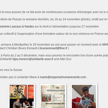
et vous pouvez de ce fait avoir de nombreuses occasions d'échanger avec lui si vo
 d'histoire de Pessac la semaine dernière, du 18 au 24 novembre (photo), invité par le
gramme Lascaux à Nantes
sur le droit à l'alimentation jusqu'au 27 novembre
c un collectif à l'organisation d'une formation autour de la non-violence en France a
t arrivera à Montpellier le 29 novembre au soir pour passer un moment avec le
MAN
tact Christian Boury-Esnault
c.bouryesnault@free.fr
)
à Paris du 2 au 5 décembre, mais vous pourrez le rencontrer lors d'une soirée publ
Solidarité
ligia.moreno@solidarite.asso.
fr
and Alter Eco
re vers la Suisse.
'hésitez pas à contacter Marie à
marie@organisehumanevents.com
.