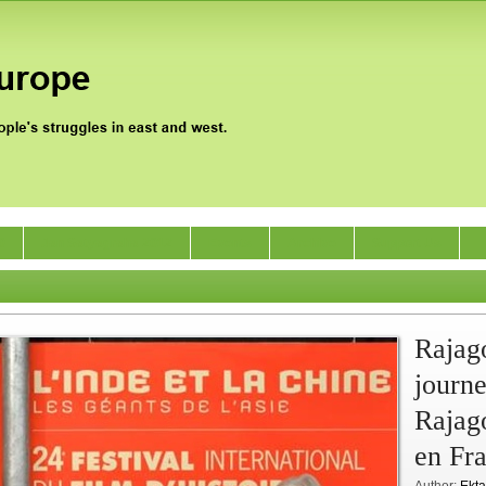
0
Jan Satyagraha 2012
Events
Archive
Support Us
Rajago
journe
Rajago
en Fr