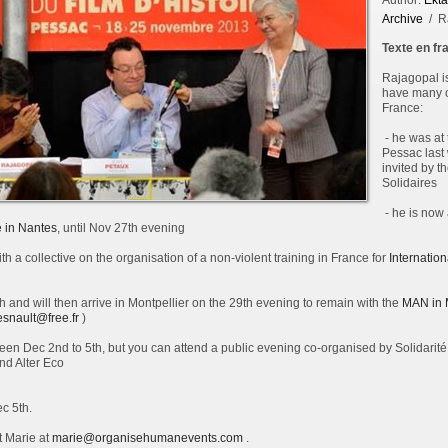
Author:
Ekt
Archive
/ Ra
Texte en fr
Rajagopal is
have many o
France:
- he was at 
Pessac last 
invited by t
Solidaires
- he is now 
 in Nantes
, until Nov 27th evening
th a collective on the organisation of a non-violent training in France for
Internationa
 and will then arrive in Montpellier on the 29th evening to remain with the
MAN in 
esnault@free.fr
)
een Dec 2nd to 5th, but you can attend a public evening co-organised by Solidarité
nd Alter Eco
c 5th.
t Marie at
marie@organisehumanevents.com
.