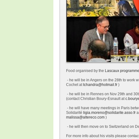
Food organised by the
Lascaux programme
- he will be in Angers on the 28th to work wi
Cochet at
tchandra@hotmail.fr
)
- he will be in Rennes on Nov 29th and 30th
(contact Christian Boury-Esnault at
c.boury
- he will have many meetings in Paris betw
Solidarité
ligia.moreno@solidarite.asso.
fr
a
malissa@altereco.com
)
- he will then move on to Switzerland on De
For more info about his visits please contac