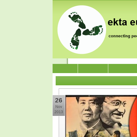
News
Who we are
Jai Jagat 202
26
Nov
2013