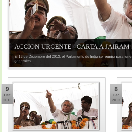
ACCION URGENTE : CARTA A JAIRAM
El 12 de Diciembre del 2013, el Parlamento de India se reunirá para tene
generales ...
9
8
Dec
Dec
2013
2013