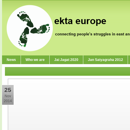
News
Who we are
Jai Jagat 2020
Jan Satyagraha 2012
25
Nov
2014