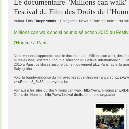
Le documentaire "Millions can walk" 
Festival du Film des Droits de l’Ho
Author:
Ekta Europe Admin
/ Categories:
News
/ Rate this article:
No rat
Millions can walk choisi pour la sélection 2015 du Festiv
l'Homme à Paris
Nous venons d'apprendre que le documentaire Millions can walk, des réa
Musale (Inde), est retenu pour la sélection du Festival International du F
2015 à Paris. Le film est inspiré par le mouvement Ekta Parishad et la gr
Satyagraha.
Voici la bande-annonce du film avec les sous-titres en français :
https://w
v=wBeoqIL8_Bk&feature=youtu.be
Voir aussi les sites du film Millions can walk :
http://www.millionscanwalk-f
Droits de l'Homme :
http://www.festival-droitsdelhomme.org/paris/