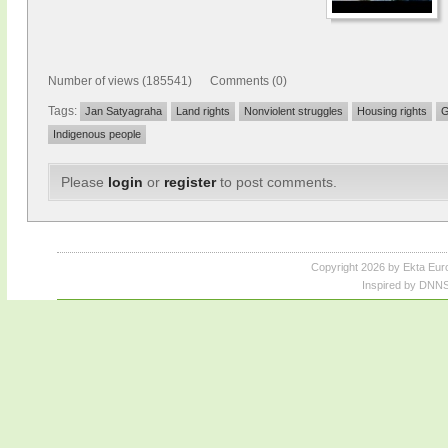
Number of views (185541) Comments (0)
Tags:
Jan Satyagraha
Land rights
Nonviolent struggles
Housing rights
G
Indigenous people
Please
login
or
register
to post comments.
Copyright 2026 by Ekta Eur
Inspired by DNNS