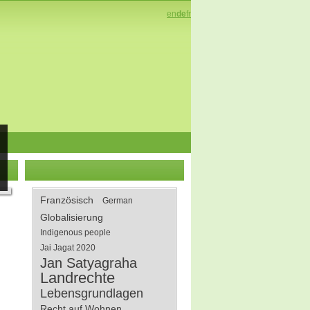
en
de
fr
Französisch
German
Globalisierung
Indigenous people
Jai Jagat 2020
Jan Satyagraha
Landrechte
Lebensgrundlagen
Recht auf Wohnen