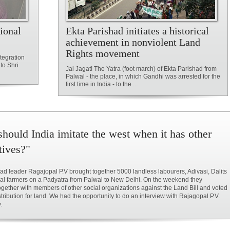
ional
Ekta Parishad initiates a historical
achievement in nonviolent Land
Rights movement
tegration
to Shri
Jai Jagat! The Yatra (foot march) of Ekta Parishad from
Palwal - the place, in which Gandhi was arrested for the
first time in India - to the ...
hould India imitate the west when it has other
tives?"
ad leader Ragajopal P.V brought together 5000 landless labourers, Adivasi, Dalits
al farmers on a Padyatra from Palwal to New Delhi. On the weekend they
ogether with members of other social organizations against the Land Bill and voted
istribution for land. We had the opportunity to do an interview with Rajagopal P.V.
.