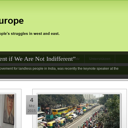
nt if We Are Not Indifferent”
Jan Satyagraha 2012
Events
Archiv
Unterstützen
vement for landless people in India, was recently the keynote speaker at the
4
Mrz
2015