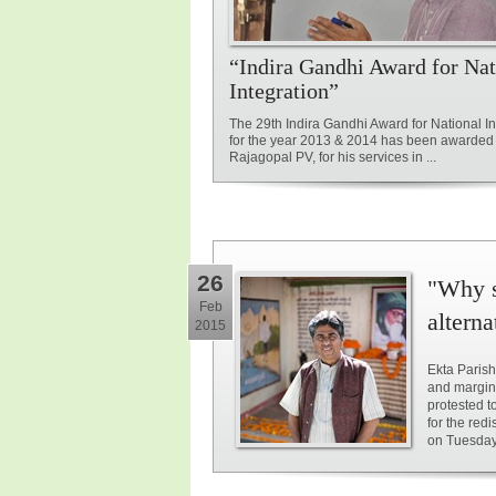
“Indira Gandhi Award for Nat
Integration”
The 29th Indira Gandhi Award for National In
for the year 2013 & 2014 has been awarded 
Rajagopal PV, for his services in ...
26
"Why s
Feb
alterna
2015
Ekta Parish
and margin
protested t
for the red
on Tuesday