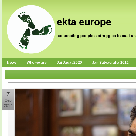
News
Who we are
Jai Jagat 2020
Jan Satyagraha 2012
7
Sep
2014