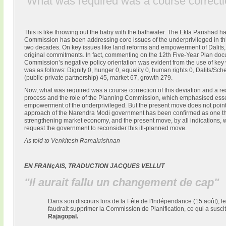
‘What was required was a course correcti
This is like throwing out the baby with the bathwater. The Ekta Parishad h
Commission has been addressing core issues of the underprivileged in this 
two decades. On key issues like land reforms and empowerment of Dalits, t
original commitments. In fact, commenting on the 12th Five-Year Plan doc
Commission’s negative policy orientation was evident from the use of key
was as follows: Dignity 0, hunger 0, equality 0, human rights 0, Dalits/Sch
(public-private partnership) 45, market 67, growth 279.
Now, what was required was a course correction of this deviation and a reas
process and the role of the Planning Commission, which emphasised essent
empowerment of the underprivileged. But the present move does not point t
approach of the Narendra Modi government has been confirmed as one th
strengthening market economy, and the present move, by all indications, w
request the government to reconsider this ill-planned move.
As told to Venkitesh Ramakrishnan
EN FRANçAIS, TRADUCTION JACQUES VELLUT
"Il aurait fallu un changement de cap"
Dans son discours lors de la Fête de l'Indépendance (15 août), le
faudrait supprimer la Commission de Planification, ce qui a susc
Rajagopal.