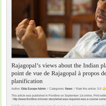
Rajagopal’s views about the Indian p
point de vue de Rajagopal à propos d
planification
Author:
Ekta Europe Admin
/ Categories:
News
/ Rate this article:
5.0
This article was published in Frontline on September 1st online,
Print edi
:
http://www.frontline.in/cover-
story/what-was-required-was-a-
course-corre