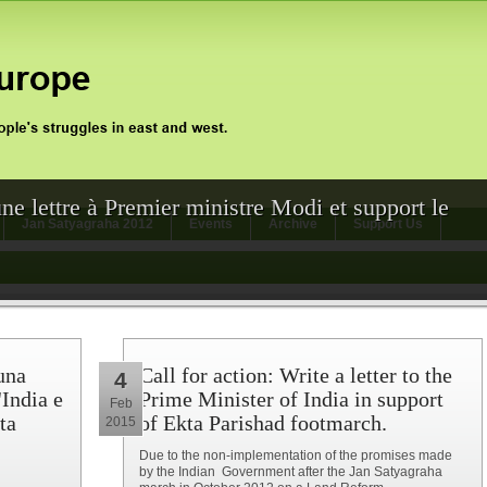
une lettre à Premier ministre Modi et support le
Jan Satyagraha 2012
Events
Archive
Support Us
una
Call for action: Write a letter to the
4
'India e
Prime Minister of India in support
Feb
ta
of Ekta Parishad footmarch.
2015
Due to the non-implementation of the promises made
by the Indian Government after the Jan Satyagraha