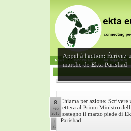
Appel à l'action: Écrivez 
News
Who we are
Jai Jagat 2020
marche de Ekta Parishad
Chiama per azione: Scrivere 
8
lettera al Primo Ministro dell
Feb
sostegno il marzo piede di Ek
2015
10
Parishad
Feb
2015