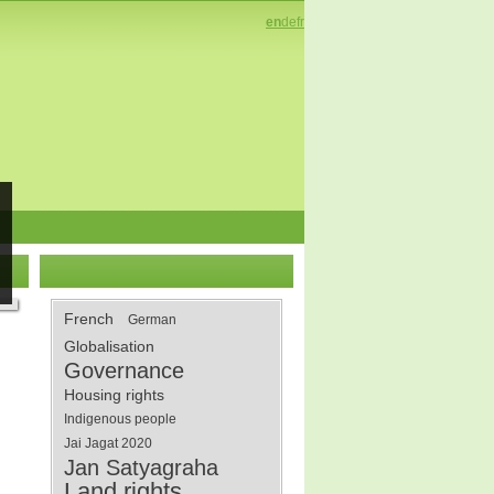
en
de
fr
French
German
Globalisation
Governance
Housing rights
Indigenous people
Jai Jagat 2020
Jan Satyagraha
Land rights