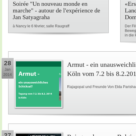
Soirée "Un nouveau monde en
«Ers
marche" - autour de l'expérience de
Land
Jan Satyagraha
Dom
à Nancy le 6 février, salle Raugraff
Der Fi
Beweg
in die P
28
Armut - ein unausweichli
Jan
Köln vom 7.2 bis 8.2.20
2014
Rajagopal und Freunde Von Ekta Parisha
27