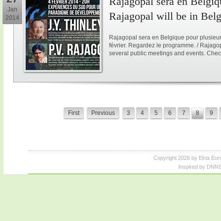
Rajagopal sera en Belgiqu
Jan
Rajagopal will be in Bel
2014
Rajagopal sera en Belgique pour plusieur
février. Regardez le programme. / Rajagop
several public meetings and events. Chec
First
Previous
3
4
5
6
7
8
9
Copyright 2026 by Ekta Eur
Inspired by DNNS