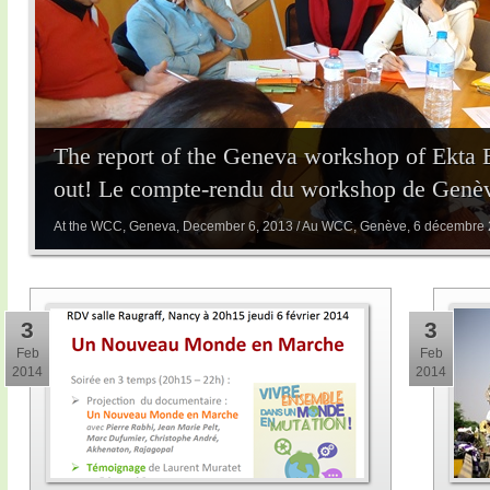
The report of the Geneva workshop of Ekta 
out! Le compte-rendu du workshop de Genève
At the WCC, Geneva, December 6, 2013 / Au WCC, Genève, 6 décembre
3
3
Feb
Feb
2014
2014