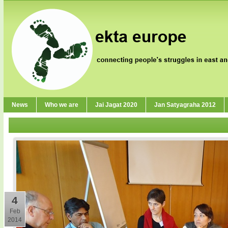
News
Who we are
Jai Jagat 2020
Jan Satyagraha 2012
4
Feb
2014