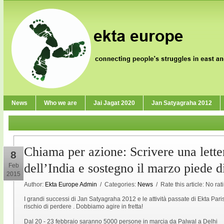
News
Who we are
Jai Jagat 2020
Jan Satyagraha 2012
Chiama per azione: Scrivere una lette
8
dell’India e sostegno il marzo piede d
Feb
2015
Author:
Ekta Europe Admin
/ Categories:
News
/ Rate this article:
No rat
I grandi successi di Jan Satyagraha 2012 e le attività passate di Ekta Par
rischio di perdere . Dobbiamo agire in fretta!
Dal 20 - 23 febbraio saranno 5000 persone in marcia da Palwal a Delhi