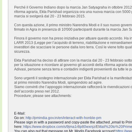
Perché il Governo Indiano dopo la marcia Jan Satyagraha in ottobre 2012
riforma agraria, Ekta Parishad organizza ora una nuova marcia con 5000 
marcia si svolgerà dal 20 - 23 febbraio 2015.
Con questa azione, il primo ministro Narendra Modi e il suo nuovo governo,
firmato in Agra in presenza di 10'000 partecipanti durante la marcia Jan 
Finora il governo non ha preso iniziativa per attuare questo accordo. Ha i
LARR 2013 (Legge per l’acquisto di terreno, riabilitazione e reinsediamen
investitori die scacciare le persone dalla loro terra. Così le viene tolto qua
sicurezza.
Ekta Parishad ha deciso di attirare con la marcia dal 20 - 23 febbraio sott
per la situazione e ricordare al governo gli accordi della riforma agraria d
Adivasi, persone senza terra e contadini indigenti provenienti da tutte le p
Sono urgenti il sostegno internazionale per Ekta Parishad e la manifestazio
al primo ministro Narendra Modi, spingendolo ad agire.
Siamo convinti che l’appoggio internazionale rafforzerà le rivendicazioni d
dell’accordo preso nel 2012.
Procedure; please see attachments:
E-Mail:
Go on:
http://pmindia.gov.in/en/
interact-with-honble-pm
Please sign in with a password and copy-paste the attached „email to Prim
here:
https://www.dropbox.com/s/
9jma1r8p80wxnjz/
EMail%20to%20Prime
You can also put that message on Mr. Modis Facebook account:
https://w