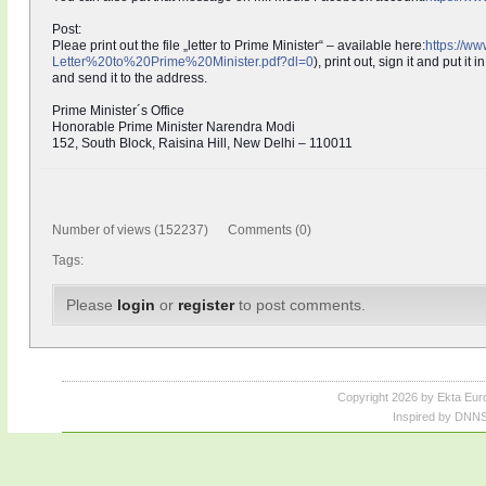
Post:
Pleae print out the file „letter to Prime Minister“ – available here:
https://w
Letter%20to%20Prime%20Minister.
pdf?dl=0
), print out, sign it and put i
and send it to the address.
Prime Minister´s Office
Honorable Prime Minister Narendra Modi
152, South Block, Raisina Hill, New Delhi – 110011
Number of views (152237) Comments (0)
Tags:
Please
login
or
register
to post comments.
Copyright 2026 by Ekta Eur
Inspired by DNNS