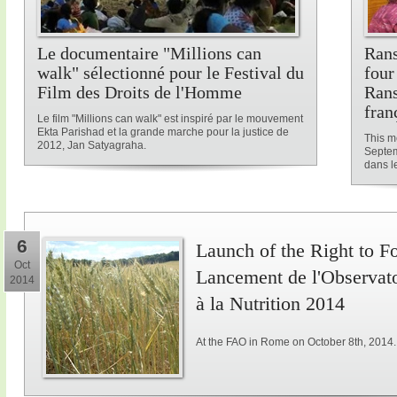
Le documentaire "Millions can
Rans
walk" sélectionné pour le Festival du
four
Film des Droits de l'Homme
Rans
fran
Le film "Millions can walk" est inspiré par le mouvement
Ekta Parishad et la grande marche pour la justice de
This me
2012, Jan Satyagraha.
Septem
dans le
6
Launch of the Right to F
Oct
Lancement de l'Observatoi
2014
à la Nutrition 2014
At the FAO in Rome on October 8th, 2014.