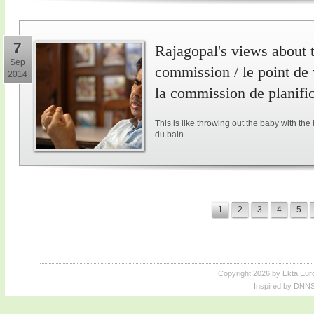
7
Rajagopal's views about 
Sep
commission / le point de
2014
la commission de planifi
This is like throwing out the baby with the
du bain.
1
2
3
4
5
Copyright 2026 by Ekta Eur
Inspired by DNNS