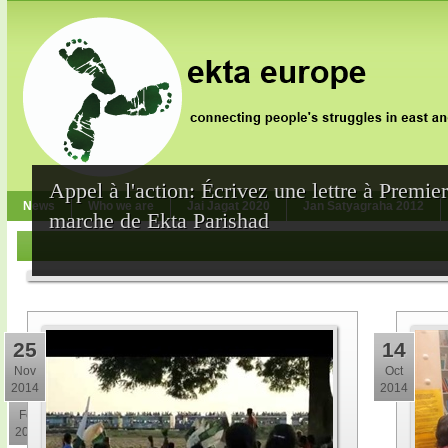
Appel à l'action: Écrivez une lettre à Premie
News
Who we are
Jai Jagat 2020
Jan Satyagraha 2012
marche de Ekta Parishad
25
14
Nov
Oct
2014
2014
10
Feb
2015