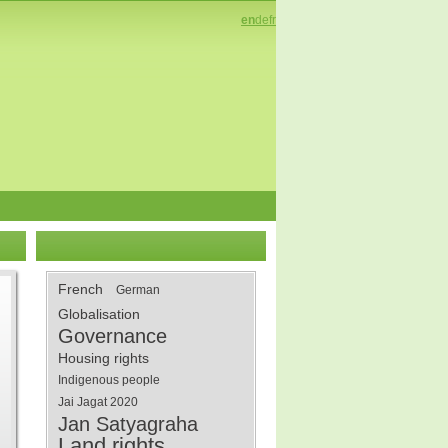
en
de
fr
French
German
Globalisation
Governance
Housing rights
Indigenous people
Jai Jagat 2020
Jan Satyagraha
Land rights