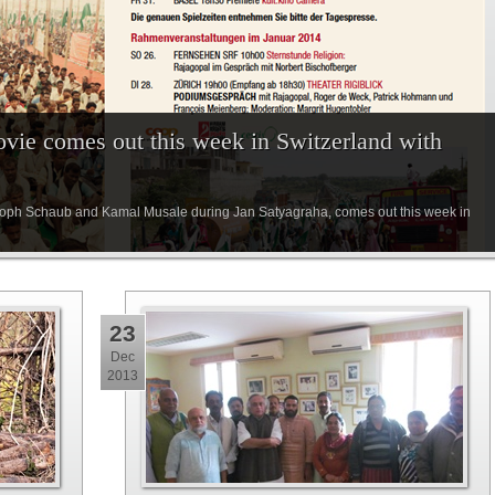
ovie comes out this week in Switzerland with
stoph Schaub and Kamal Musale during Jan Satyagraha, comes out this week in
23
Dec
2013