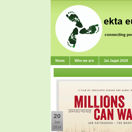
News
Who we are
Jai Jagat 2020
20
Jan
2014