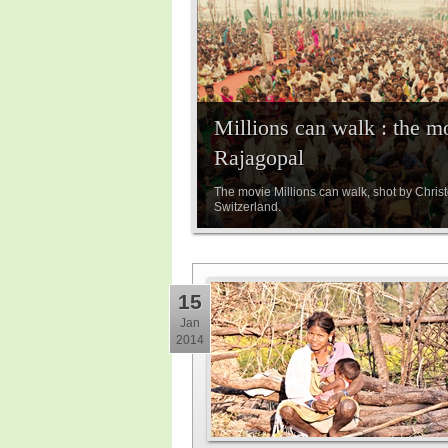
Millions can walk : the m
Rajagopal
The movie Millions can walk, shot by Chri
Switzerland.
15
Jan
2014