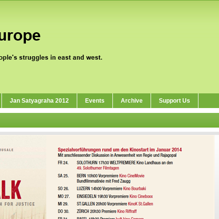
Jan Satyagraha 2012
Events
Archive
Support Us