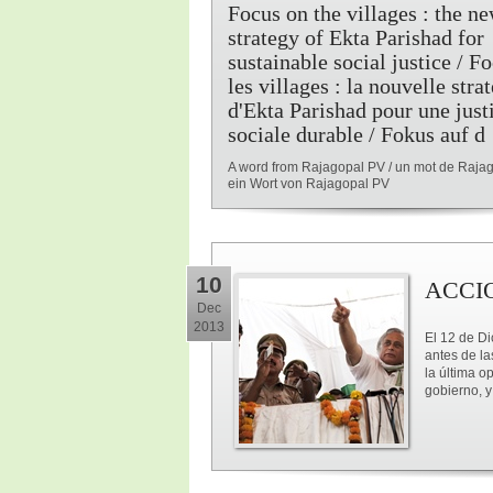
Focus on the villages : the n
strategy of Ekta Parishad for
sustainable social justice / F
les villages : la nouvelle stra
d'Ekta Parishad pour une just
sociale durable / Fokus auf d
A word from Rajagopal PV / un mot de Rajag
ein Wort von Rajagopal PV
10
ACCI
Dec
2013
El 12 de Di
antes de la
la última o
gobierno, y