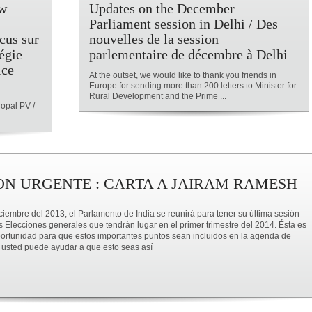
ew
Updates on the December
Parliament session in Delhi / Des
ocus sur
nouvelles de la session
tégie
parlementaire de décembre à Delhi
ice
At the outset, we would like to thank you friends in
Europe for sending more than 200 letters to Minister for
Rural Development and the Prime ...
opal PV /
ON URGENTE : CARTA A JAIRAM RAMESH
ciembre del 2013, el Parlamento de India se reunirá para tener su última sesión
s Elecciones generales que tendrán lugar en el primer trimestre del 2014. Ésta es
portunidad para que estos importantes puntos sean incluidos en la agenda de
 usted puede ayudar a que esto seas así