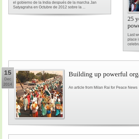
el gobierno de la India después de la marcha Jan
Satyagraha en Octubre de 2012 sobre la ...
25 y
powe
Last w
place 
celebra
15
Building up powerful orga
Dec
2014
An article from Milan Rai for Peace News