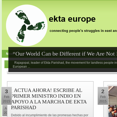
“Our World Can be Different if We Are Not I
News
Who we are
Jai Jagat 2020
Jan Satyagraha 2012
Rajagopal, leader of Ekta Parishad, the movement for landless people in 
European ...
¡ ACTUA AHORA! ESCRIBE AL
3
2
PRIMER MINISTRO INDIO EN
Feb
Feb
APOYO A LA MARCHA DE EKTA
2015
2015
3
PARISHAD
Aug
2017
Debido al incumplimiento de las promesas hechas por