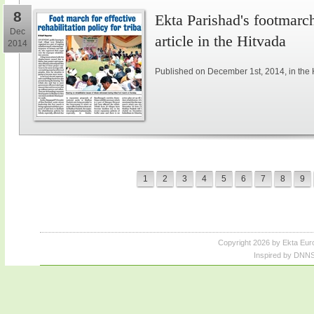
8
Ekta Parishad's footmarch 
Dec
article in the Hitvada
2014
Published on December 1st, 2014, in the 
1
2
3
4
5
6
7
8
9
Copyright 2026 by Ekta Eur
Inspired by DNNS