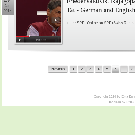
Friedensaktivist Rajagopal
Jan
Tat - German and Englis
2014
In der SRF - Online on SRF (Swiss Radio
Previous
1
2
3
4
5
6
7
8
Copyright 2026 by Ekta Eur
Inspired by DNNS