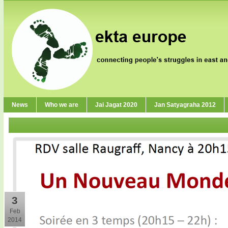
News
Who we are
Jai Jagat 2020
Jan Satyagraha 2012
3
Feb
2014