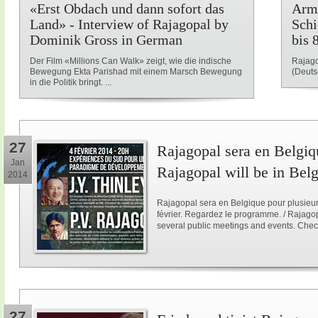
«Erst Obdach und dann sofort das
Armu
Land» - Interview of Rajagopal by
Schi
Dominik Gross in German
bis 
Der Film «Millions Can Walk» zeigt, wie die indische
Rajago
Bewegung Ekta Parishad mit einem Marsch Bewegung
(Deuts
in die Politik bringt. ...
27
Rajagopal sera en Belgiqu
Jan
Rajagopal will be in Bel
2014
Rajagopal sera en Belgique pour plusieur
février. Regardez le programme. / Rajagop
several public meetings and events. Chec
27