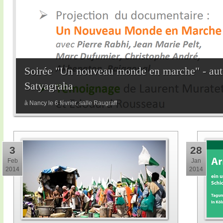
Soirée "Un nouveau monde en marche" - auto
Satyagraha
à Nancy le 6 février, salle Raugraff
3
28
Feb
Jan
2014
2014