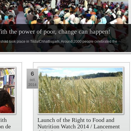
With the power of poor, change can happen!
ishad took place in Tilda/Chhattisgarh. Around 2000 people celebrated the
6
oct.
2014
ith
Launch of the Right to Food and
on de
Nutrition Watch 2014 / Lancement