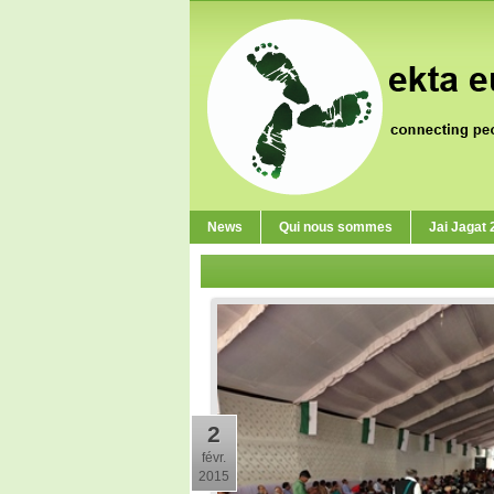
News
Qui nous sommes
Jai Jagat
2
févr.
2015