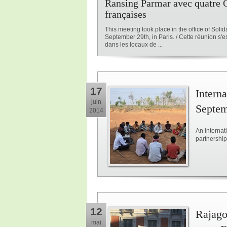
Ransing Parmar avec quatre
françaises
This meeting took place in the office of Solida
September 29th, in Paris. / Cette réunion s'e
dans les locaux de ...
17
Intern
juin
Septemb
2014
An internat
partnershi
12
Rajago
mai