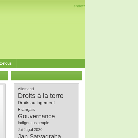
en
de
fr
z-nous
Allemand
Droits à la terre
Droits au logement
Français
Gouvernance
Indigenous people
Jai Jagat 2020
Jan Satyagraha