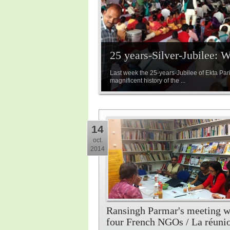
25 years-Silver-Jubilee: 
Last week the 25-years-Jubilee of Ekta Par
magnificent history of the ...
14
oct.
2014
Ransingh Parmar's meeting w
four French NGOs / La réuni