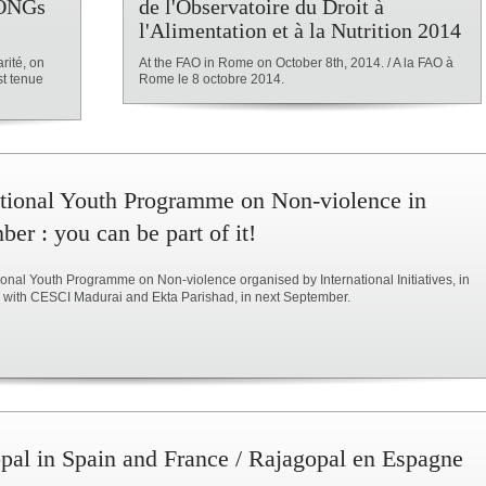
 ONGs
de l'Observatoire du Droit à
l'Alimentation et à la Nutrition 2014
rité, on
At the FAO in Rome on October 8th, 2014. / A la FAO à
st tenue
Rome le 8 octobre 2014.
ational Youth Programme on Non-violence in
er : you can be part of it!
ional Youth Programme on Non-violence organised by International Initiatives, in
p with CESCI Madurai and Ekta Parishad, in next September.
pal in Spain and France / Rajagopal en Espagne