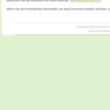
Besuchen Sie die Webseite von Ekta Parishad:
www.ektaparishad.com
Wenn Sie den monatlichen Newsletter von Ekta Parishad erhalten möchten, we
Copyright 2026 by Ekta Eur
Inspired by DNNS