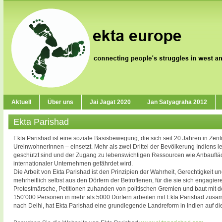
Aktuell
Über uns
Jai Jagat 2020
Jan Satyagraha 2012
Ekta Parishad
Ekta Parishad ist eine soziale Basisbewegung, die sich seit 20 Jahren in Ze
UreinwohnerInnen – einsetzt. Mehr als zwei Drittel der Bevölkerung Indiens 
geschützt sind und der Zugang zu lebenswichtigen Ressourcen wie Anbaufläc
internationaler Unternehmen gefährdet wird.
Die Arbeit von Ekta Parishad ist den Prinzipien der Wahrheit, Gerechtigkeit u
mehrheitlich selbst aus den Dörfern der Betroffenen, für die sie sich engagieren
Protestmärsche, Petitionen zuhanden von politischen Gremien und baut mit de
150‘000 Personen in mehr als 5000 Dörfern arbeiten mit Ekta Parishad zus
nach Delhi, hat Ekta Parishad eine grundlegende Landreform in Indien auf die