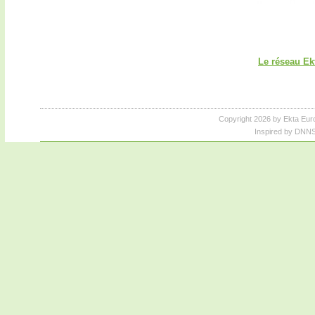
Le réseau Ek
Copyright 2026 by Ekta Eur
Inspired by DNNS