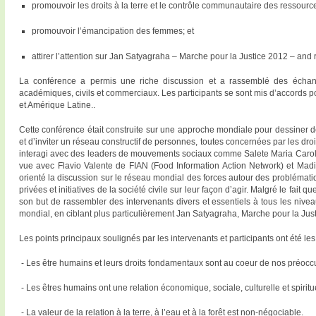
promouvoir les droits à la terre et le contrôle communautaire des ressourc
promouvoir l’émancipation des femmes; et
attirer l’attention sur Jan Satyagraha – Marche pour la Justice 2012 – and 
La conférence a permis une riche discussion et a rassemblé des échang
académiques, civils et commerciaux. Les participants se sont mis d’accords po
et Amérique Latine..
Cette conférence était construite sur une approche mondiale pour dessiner d
et d’inviter un réseau constructif de personnes, toutes concernées par les dro
interagi avec des leaders de mouvements sociaux comme Salete Maria Caroll
vue avec Flavio Valente de FIAN (Food Information Action Network) et Madio
orienté la discussion sur le réseau mondial des forces autour des problématiq
privées et initiatives de la société civile sur leur façon d’agir. Malgré le fa
son but de rassembler des intervenants divers et essentiels à tous les nivea
mondial, en ciblant plus particulièrement Jan Satyagraha, Marche pour la Jus
Les points principaux soulignés par les intervenants et participants ont été les
- Les être humains et leurs droits fondamentaux sont au coeur de nos préocc
- Les êtres humains ont une relation économique, sociale, culturelle et spirituel
- La valeur de la relation à la terre, à l’eau et à la forêt est non-négociable.