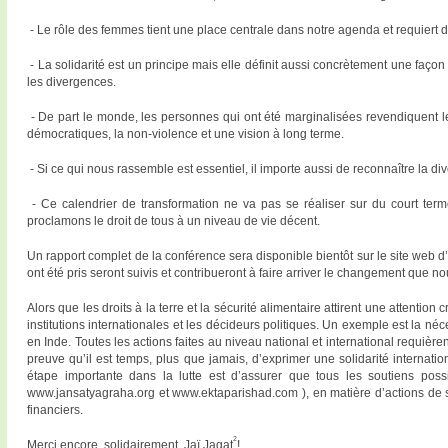
- Le rôle des femmes tient une place centrale dans notre agenda et requiert de
- La solidarité est un principe mais elle définit aussi concrètement une façon d
les divergences.
- De part le monde, les personnes qui ont été marginalisées revendiquent l
démocratiques, la non-violence et une vision à long terme.
- Si ce qui nous rassemble est essentiel, il importe aussi de reconnaître la div
- Ce calendrier de transformation ne va pas se réaliser sur du court terme
proclamons le droit de tous à un niveau de vie décent.
Un rapport complet de la conférence sera disponible bientôt sur le site web d
ont été pris seront suivis et contribueront à faire arriver le changement que no
Alors que les droits à la terre et la sécurité alimentaire attirent une attentio
institutions internationales et les décideurs politiques. Un exemple est la né
en Inde. Toutes les actions faites au niveau national et international requièren
preuve qu’il est temps, plus que jamais, d’exprimer une solidarité internation
étape importante dans la lutte est d’assurer que tous les soutiens pos
www.jansatyagraha.org et www.ektaparishad.com ), en matière d’actions de sol
financiers.
2
Merci encore, solidairement, Jaï Jagat
!