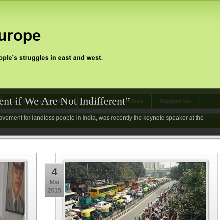
nt if We Are Not Indifferent”
Jan Satyagraha 2012
Events
Archive
Support Us
vement for landless people in India, was recently the keynote speaker at the
4
Mar
2015