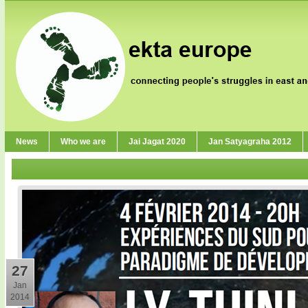
News
Who we are
Jai Jagat 2020
Jan Satyagraha 2012
27
Jan
2014