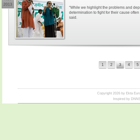
2013
“While we highlight the problems and depr
determination to fight for their cause often
said.
1
2
3
4
5
Copyright 2026 by Ekta Eur
Inspired by DNNS