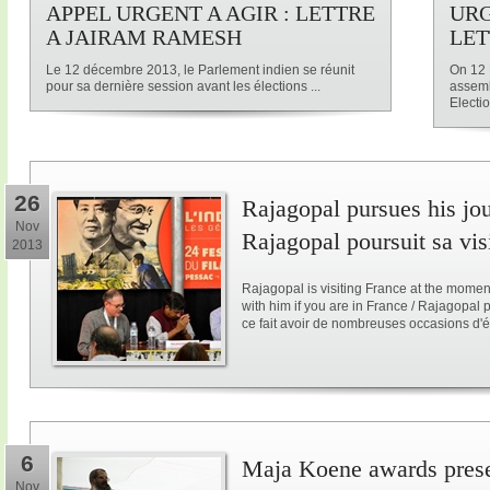
APPEL URGENT A AGIR : LETTRE
URG
A JAIRAM RAMESH
LET
Le 12 décembre 2013, le Parlement indien se réunit
On 12 
pour sa dernière session avant les élections ...
assemb
Electio
26
Rajagopal pursues his jo
Nov
Rajagopal poursuit sa vis
2013
Rajagopal is visiting France at the mome
with him if you are in France / Rajagopal
ce fait avoir de nombreuses occasions d'é
6
Maja Koene awards prese
Nov