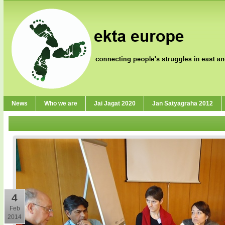
News
Who we are
Jai Jagat 2020
Jan Satyagraha 2012
4
Feb
2014