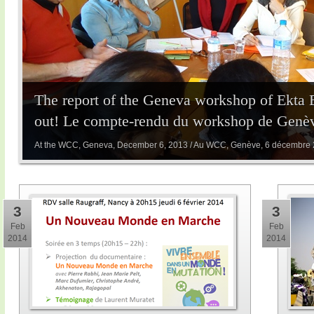
The report of the Geneva workshop of Ekta 
out! Le compte-rendu du workshop de Genève
At the WCC, Geneva, December 6, 2013 / Au WCC, Genève, 6 décembre
3
3
Feb
Feb
2014
2014