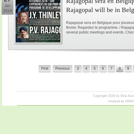
Rajagopal sera en Belgiqu
Jan
Rajagopal will be in Bel
2014
Rajagopal sera en Belgique pour plusieur
février. Regardez le programme. / Rajagop
several public meetings and events. Chec
First
Previous
3
4
5
6
7
8
9
Copyright 2026 by Ekta Eur
Inspired by DNNS