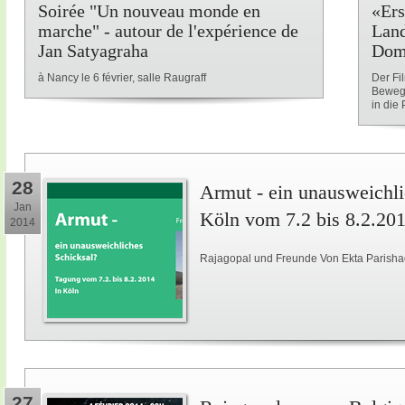
Soirée "Un nouveau monde en
«Ers
marche" - autour de l'expérience de
Land
Jan Satyagraha
Dom
à Nancy le 6 février, salle Raugraff
Der Fi
Beweg
in die P
28
Armut - ein unausweichli
Jan
Köln vom 7.2 bis 8.2.20
2014
Rajagopal und Freunde Von Ekta Parisha
27