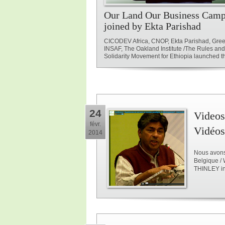
Our Land Our Business Camp
joined by Ekta Parishad
CICODEV Africa, CNOP, Ekta Parishad, Gree
INSAF, The Oakland Institute /The Rules an
Solidarity Movement for Ethiopia launched the
24
Videos
févr.
Vidéos
2014
Nous avons 
Belgique /
THINLEY i