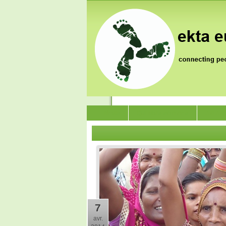
News
Qui nous sommes
Jai Ja
7
avr.