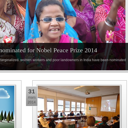
ominated for Nobel Peace Prize 2014
 marginalized women workers and poor landowners in India have been nominated
31
mars
2014