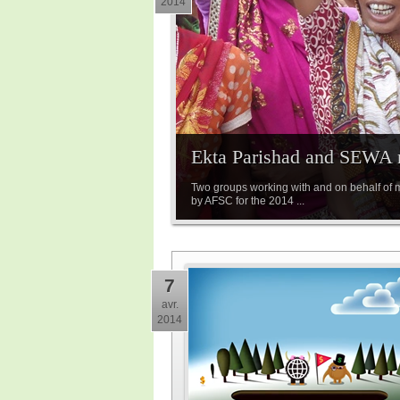
2014
Ekta Parishad and SEWA n
Two groups working with and on behalf of
by AFSC for the 2014 ...
7
avr.
2014