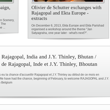
aign,
Olivier de Schutter exchanges with
Rajagopal and Ekta Europe -
extracts
n Scenery,
d The
On December 6, 2013, Ekta Europe and Ekta Parishad
 ...
organised a workshop around the theme "Jan
Satyagraha, one year later - what's next?".
 Rajagopal, India and J.Y. Thinley, Bhutan /
 de Rajagopal, Inde et J.Y. Thinley, Bhoutan
eu la chance d'accueillir Rajagopal et J.Y. Thinley au début de ce mois en
 We have had the chance, beginning of February, to welcome RAJAGOPAL and J.Y.
n Belgium