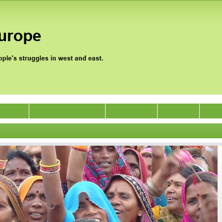
gat 2020
Jan Satyagraha 2012
Evénements
Archives
Sout