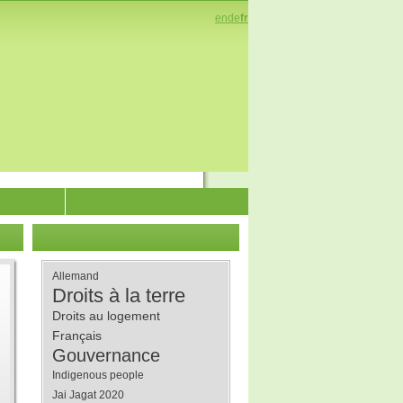
en
de
fr
enez-nous
Allemand
Droits à la terre
Droits au logement
Français
Gouvernance
Indigenous people
Jai Jagat 2020