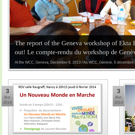
The report of the Geneva workshop of Ekta 
out! Le compte-rendu du workshop de Genève
At the WCC, Geneva, December 6, 2013 / Au WCC, Genève, 6 décembre
3
3
févr.
févr.
2014
2014