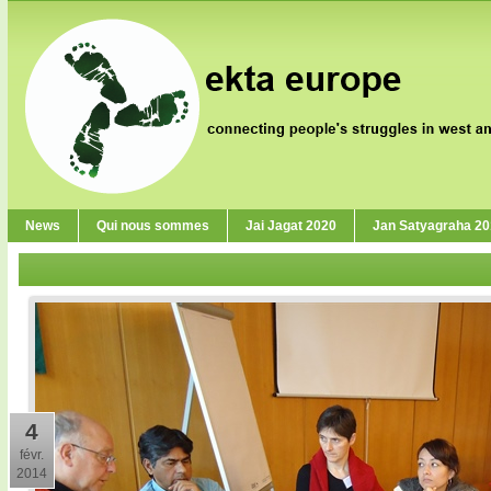
News
Qui nous sommes
Jai Jagat 2020
Jan Satyagraha 2
4
févr.
2014