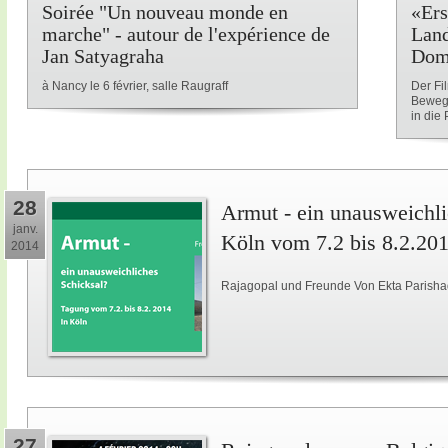
Soirée "Un nouveau monde en
«Ers
marche" - autour de l'expérience de
Land
Jan Satyagraha
Dom
à Nancy le 6 février, salle Raugraff
Der Fi
Beweg
in die P
28
Armut - ein unausweichli
janv.
Köln vom 7.2 bis 8.2.20
2014
Rajagopal und Freunde Von Ekta Parisha
27