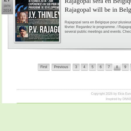
Rajagopal sera en Belgiqu
janv.
Rajagopal will be in Bel
2014
Rajagopal sera en Belgique pour plusieur
février. Regardez le programme. / Rajagop
several public meetings and events. Chec
First
Previous
3
4
5
6
7
8
9
Copyright 2026 by Ekta Eur
Inspired by DNNS