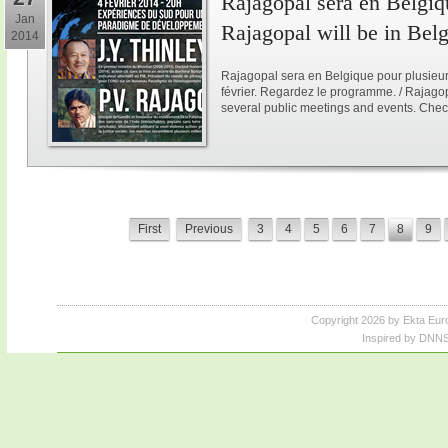
Rajagopal sera en Belgiqu
Jan
Rajagopal will be in Bel
2014
Rajagopal sera en Belgique pour plusieur
février. Regardez le programme. / Rajagop
several public meetings and events. Chec
First
Previous
3
4
5
6
7
8
9
Copyright 2026 by Ekta Eur
Inspired by DNNS