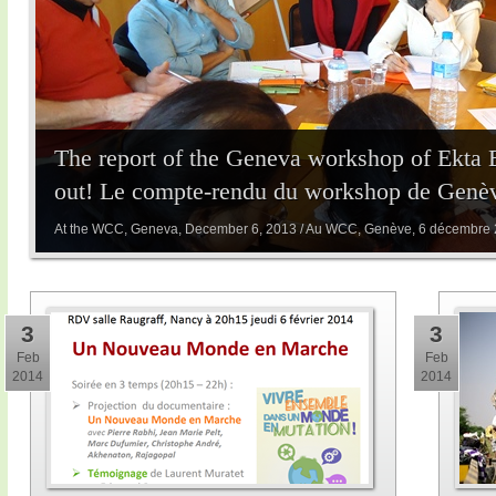
The report of the Geneva workshop of Ekta 
out! Le compte-rendu du workshop de Genève
At the WCC, Geneva, December 6, 2013 / Au WCC, Genève, 6 décembre
3
3
Feb
Feb
2014
2014