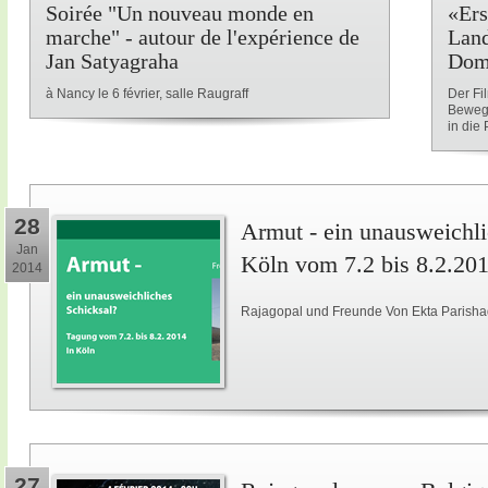
Soirée "Un nouveau monde en
«Ers
marche" - autour de l'expérience de
Land
Jan Satyagraha
Dom
à Nancy le 6 février, salle Raugraff
Der Fi
Beweg
in die P
28
Armut - ein unausweichli
Jan
Köln vom 7.2 bis 8.2.20
2014
Rajagopal und Freunde Von Ekta Parisha
27