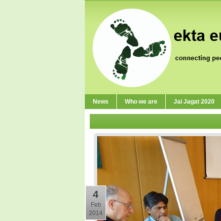
News
Who we are
Jai Jagat 2020
4
Feb
2014