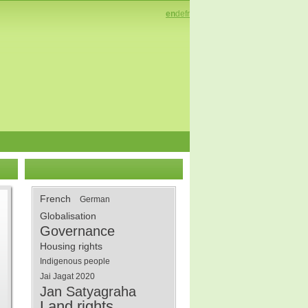
en
de
fr
French
German
Globalisation
Governance
Housing rights
Indigenous people
Jai Jagat 2020
Jan Satyagraha
Land rights