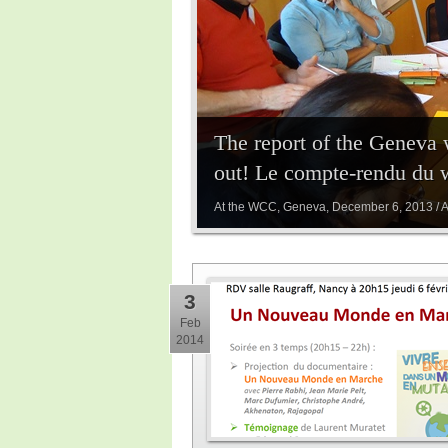
The report of the Geneva 
out! Le compte-rendu du 
At the WCC, Geneva, December 6, 2013 /
3
Feb
2014