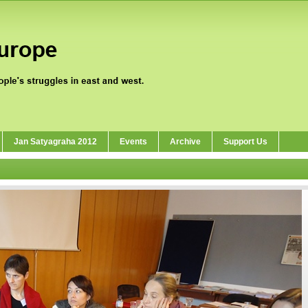
Jan Satyagraha 2012
Events
Archive
Support Us