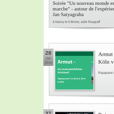
Soirée "Un nouveau monde e
marche" - autour de l'expérie
Jan Satyagraha
à Nancy le 6 février, salle Raugraff
28
Armut 
Jan
Köln v
2014
Rajagopal 
27