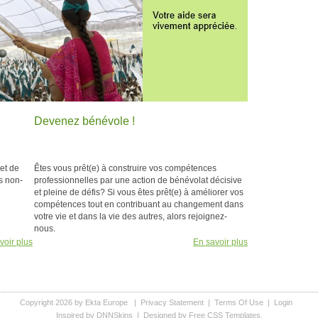
Devenez bénévole !
et de
Êtes vous prêt(e) à construire vos compétences
es non-
professionnelles par une action de bénévolat décisive
et pleine de défis? Si vous êtes prêt(e) à améliorer vos
compétences tout en contribuant au changement dans
votre vie et dans la vie des autres, alors rejoignez-
nous.
voir plus
En savoir plus
Copyright 2026 by Ekta Europe
|
Privacy Statement
|
Terms Of Use
|
Login
Inspired by DNNSkins
| Designed by
Free CSS Templates
.