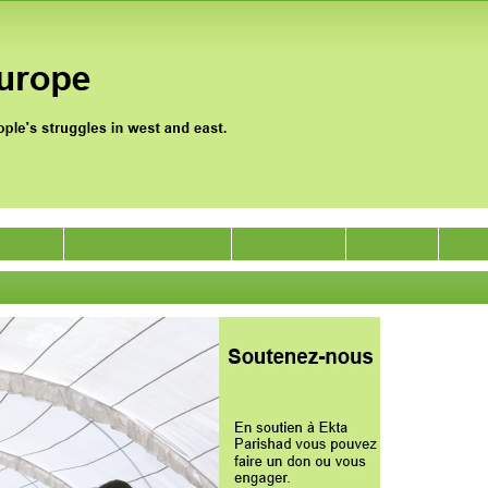
gat 2020
Jan Satyagraha 2012
Evénements
Archives
Sout