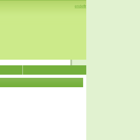
en
de
fr
enez-nous