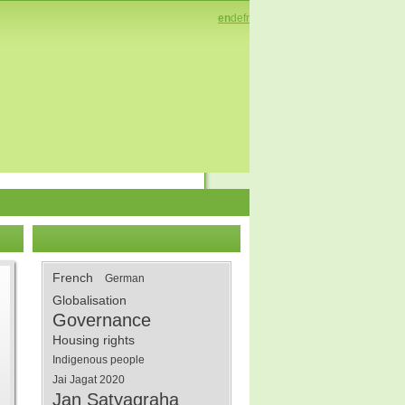
en
de
fr
French
German
Globalisation
Governance
Housing rights
Indigenous people
Jai Jagat 2020
Jan Satyagraha