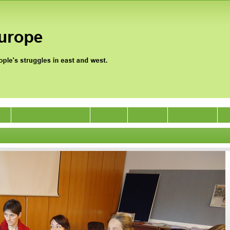
0
Jan Satyagraha 2012
Events
Archive
Support Us