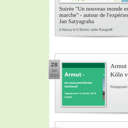
Soirée "Un nouveau monde e
marche" - autour de l'expérie
Jan Satyagraha
à Nancy le 6 février, salle Raugraff
28
Armut 
Jan
Köln v
2014
Rajagopal 