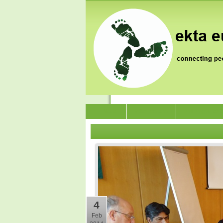
News
Who we are
Jai Jagat 202
4
Feb