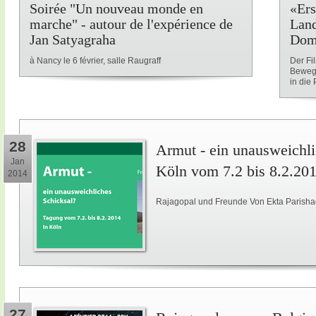
Soirée "Un nouveau monde en
«Ers
marche" - autour de l'expérience de
Land
Jan Satyagraha
Dom
à Nancy le 6 février, salle Raugraff
Der Fi
Beweg
in die P
28
Armut - ein unausweichli
Jan
Köln vom 7.2 bis 8.2.20
2014
Rajagopal und Freunde Von Ekta Parisha
27