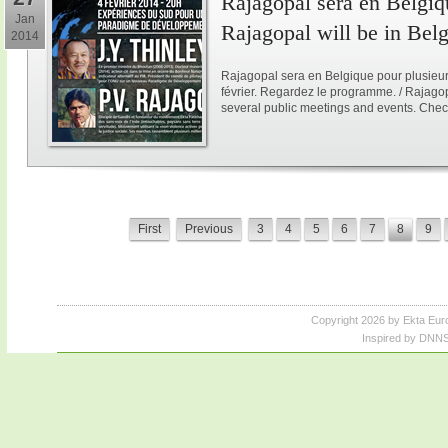
Rajagopal sera en Belgiqu
Jan
Rajagopal will be in Bel
2014
Rajagopal sera en Belgique pour plusieur
février. Regardez le programme. / Rajagop
several public meetings and events. Chec
First
Previous
3
4
5
6
7
8
9
Copyright 2026 by Ekta Eur
Inspired by DNNS