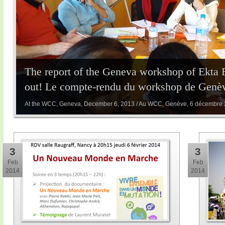
The report of the Geneva workshop of Ekta 
out! Le compte-rendu du workshop de Genève
At the WCC, Geneva, December 6, 2013 / Au WCC, Genève, 6 décembre
3
3
Feb
Feb
2014
2014