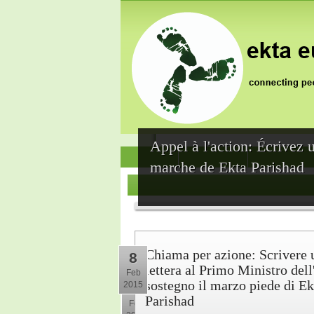
Appel à l'action: Écrivez 
News
Who we are
Jai Jagat 202
marche de Ekta Parishad
Chiama per azione: Scrivere 
8
lettera al Primo Ministro dell
Feb
sostegno il marzo piede di Ek
2015
10
Parishad
Feb