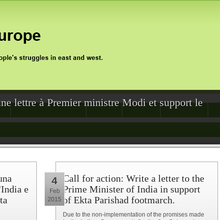
une lettre à Premier ministre Modi et support le
0
Jan Satyagraha 2012
Events
Archive
Support Us
una
Call for action: Write a letter to the
4
'India e
Prime Minister of India in support
Feb
ta
of Ekta Parishad footmarch.
2015
Due to the non-implementation of the promises made