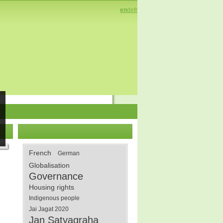
en
de
fr
French
German
Globalisation
Governance
Housing rights
Indigenous people
Jai Jagat 2020
Jan Satyagraha